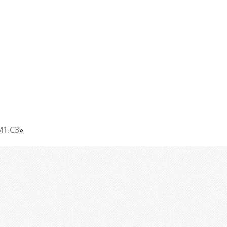
1.C3
»